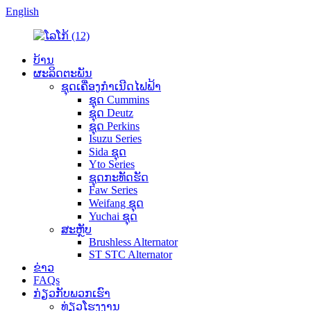
English
ບ້ານ
ຜະລິດຕະພັນ
ຊຸດເຄື່ອງກໍາເນີດໄຟຟ້າ
ຊຸດ Cummins
ຊຸດ Deutz
ຊຸດ Perkins
Isuzu Series
Sida ຊຸດ
Yto Series
ຊຸດກະທັດຮັດ
Faw Series
Weifang ຊຸດ
Yuchai ຊຸດ
ສະຫຼັບ
Brushless Alternator
ST STC Alternator
ຂ່າວ
FAQs
ກ່ຽວ​ກັບ​ພວກ​ເຮົາ
ທ່ຽວໂຮງງານ