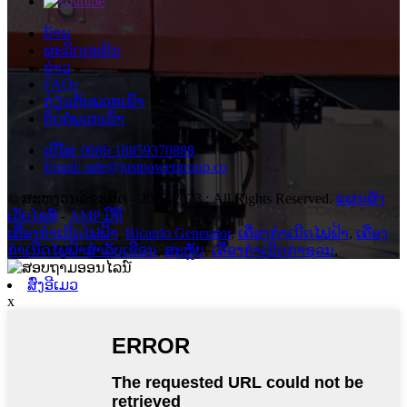
ບ້ານ
ຜະລິດຕະພັນ
ຂ່າວ
FAQs
ກ່ຽວ​ກັບ​ພວກ​ເຮົາ
ຕິດ​ຕໍ່​ພວກ​ເຮົາ
ເບີໂທ: 0086-18859370888
Email: sale@justpowergroup.co
© ສະຫງວນລິຂະສິດ - 2010-2023 : All Rights Reserved.
ແຜນຜັງ
ເວັບໄຊທ໌
-
AMP ມືຖື
ເຄື່ອງກໍາເນີດໄຟຟ້າ
,
Ricardo Generator
,
ເຄື່ອງກໍາເນີດໄຟຟ້າ
,
ເຄື່ອງ
ກໍາເນີດໄຟຟ້າສໍາລັບເຮືອນ
,
ສະຫຼັບ
,
ເຄື່ອງກໍາເນີດກາຊວນ
,
ສົ່ງອີເມວ
x