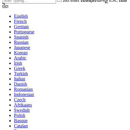
ກົດ enter ເພື່ອຊອກຫາຫຼື ESC ເພື່ອ
ປິດ
English
French
German
Portuguese
Spanish
Russian
Japanese
Korean
Arabic
Irish
Greek
Turkish
Italian
Danish
Romanian
Indonesian
Czech
Afrikaans
Swedish
Polish
Basque
Catalan