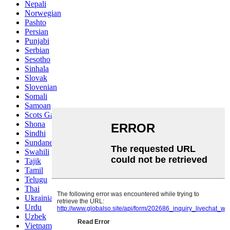
Nepali
Norwegian
Pashto
Persian
Punjabi
Serbian
Sesotho
Sinhala
Slovak
Slovenian
Somali
Samoan
Scots Gaelic
Shona
Sindhi
Sundanese
Swahili
Tajik
Tamil
Telugu
Thai
Ukrainian
Urdu
Uzbek
Vietnamese